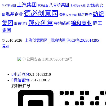
上汽集团
八号桥集团
奕成投资
安
MAX科技园
东源企业
北外滩办公楼
德必创意园
纺织
弘基企业
科房投资
垦
憬泰
泛文中国
趣办创意
集团
锦和商业
静工
金地威新
联东U谷
集团
© 2010-2026
上海创意园区
网站地图
沪ICP备2023014295
号-4
沪公网安备 31010702004729号

电话咨询
021-51693310

微信咨询
17317213012
复制微信号