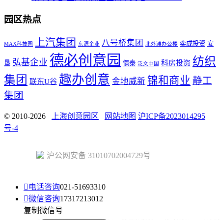
园区热点
上汽集团
八号桥集团
奕成投资
安
MAX科技园
东源企业
北外滩办公楼
德必创意园
纺织
弘基企业
科房投资
垦
憬泰
泛文中国
趣办创意
集团
锦和商业
静工
金地威新
联东U谷
集团
© 2010-2026
上海创意园区
网站地图
沪ICP备2023014295
号-4
沪公网安备 31010702004729号

电话咨询
021-51693310

微信咨询
17317213012
复制微信号