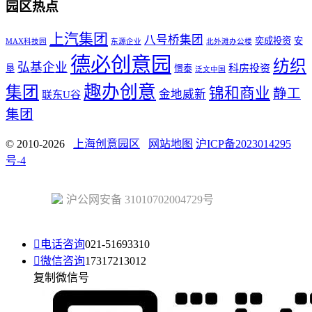
园区热点
上汽集团
八号桥集团
奕成投资
安
MAX科技园
东源企业
北外滩办公楼
德必创意园
纺织
弘基企业
科房投资
垦
憬泰
泛文中国
趣办创意
集团
锦和商业
静工
金地威新
联东U谷
集团
© 2010-2026
上海创意园区
网站地图
沪ICP备2023014295
号-4
沪公网安备 31010702004729号

电话咨询
021-51693310

微信咨询
17317213012
复制微信号