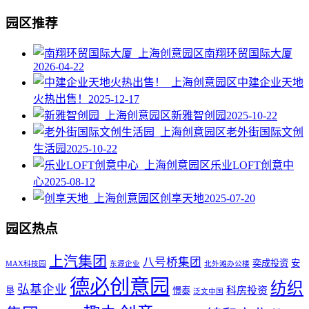
园区推荐
南翔环贸国际大厦
2026-04-22
中建企业天地
火热出售！
2025-12-17
新雅智创园
2025-10-22
老外街国际文创
生活园
2025-10-22
乐业LOFT创意中
心
2025-08-12
创享天地
2025-07-20
园区热点
上汽集团
八号桥集团
奕成投资
安
MAX科技园
东源企业
北外滩办公楼
德必创意园
纺织
弘基企业
科房投资
垦
憬泰
泛文中国