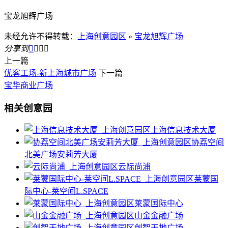
宝龙旭辉广场
未经允许不得转载：
上海创意园区
»
宝龙旭辉广场
分享到




上一篇
优客工场-新上海城市广场
下一篇
宝华商业广场
相关创意园
上海信息技术大厦
协荔空间
北美广场安莉芳大厦
云际尚浦
莱蒙国
际中心-莱空间L.SPACE
莱蒙国际中心
山金金融广场
创智天地广场