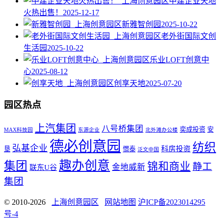
中建企业天地
火热出售！
2025-12-17
新雅智创园
2025-10-22
老外街国际文创
生活园
2025-10-22
乐业LOFT创意中
心
2025-08-12
创享天地
2025-07-20
园区热点
上汽集团
八号桥集团
奕成投资
安
MAX科技园
东源企业
北外滩办公楼
德必创意园
纺织
弘基企业
科房投资
垦
憬泰
泛文中国
趣办创意
集团
锦和商业
静工
金地威新
联东U谷
集团
© 2010-2026
上海创意园区
网站地图
沪ICP备2023014295
号-4