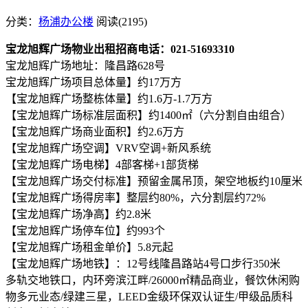
分类：
杨浦办公楼
阅读(2195)
宝龙旭辉广场物业出租招商电话：021-51693310
宝龙旭辉广场地址：隆昌路628号
宝龙旭辉广场项目总体量】约17万方
【宝龙旭辉广场整栋体量】约1.6万-1.7万方
【宝龙旭辉广场标准层面积】约1400㎡（六分割自由组合）
【宝龙旭辉广场商业面积】约2.6万方
【宝龙旭辉广场空调】VRV空调+新风系统
【宝龙旭辉广场电梯】4部客梯+1部货梯
【宝龙旭辉广场交付标准】预留金属吊顶，架空地板约10厘米
【宝龙旭辉广场得房率】整层约80%，六分割层约72%
【宝龙旭辉广场净高】约2.8米
【宝龙旭辉广场停车位】约993个
【宝龙旭辉广场租金单价】5.8元起
【宝龙旭辉广场地铁】：12号线隆昌路站4号口步行350米
多轨交地铁口，内环旁滨江畔/26000㎡精品商业，餐饮休闲购
物多元业态/绿建三星，LEED金级环保双认证生/甲级品质科