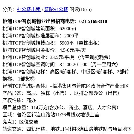
分类：
办公楼出租
/
普陀办公楼
阅读(1675)
桃浦TOP智创城物业出租招商电话：021-51693310
桃浦TOP智创城建筑面积：62000㎡
桃浦TOP智创城标准层面积：2000平
桃浦TOP智创城裙楼面积：5900平（整栋出租）
桃浦TOP智创城租金报价：4.5-6元/平/天
桃浦TOP智创城物业：33.5元/平/月（含空调能耗费）
桃浦TOP智创城空调时间：8：00-20：00（周一至周六）
桃浦TOP智创城电梯：高区6部客梯、中低区6部客梯、2部转
换梯、 1部货梯
智创TOP产城综合体』–临港集团与普陀区政府合作产业园区
产品形态：高层、独栋（出售）、联排总部办公（出售）
产权性质：商办
项目总体量：114万方(含办公、商业、酒店、人才公寓）
区域：普陀区祁连山路站11/26号线双地铁上盖
亮点1：区位交通
轨道交通：四轨环绕，地铁11号线祁连山路地铁站与项目地下