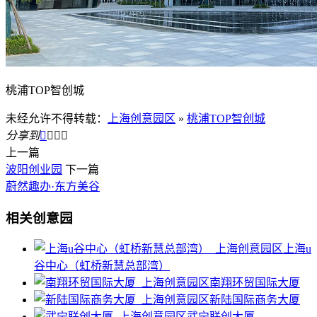
桃浦TOP智创城
未经允许不得转载：
上海创意园区
»
桃浦TOP智创城
分享到




上一篇
波阳创业园
下一篇
蔚然趣办·东方美谷
相关创意园
上海u
谷中心（虹桥新慧总部湾）
南翔环贸国际大厦
新陆国际商务大厦
武宁联创大厦