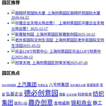
园区推荐
南翔环贸国际大厦
2026-04-22
中建企业天地
火热出售！
2025-12-17
新雅智创园
2025-10-22
老外街国际文创
生活园
2025-10-22
乐业LOFT创意中
心
2025-08-12
创享天地
2025-07-20
园区热点
上汽集团
八号桥集团
奕成投资
安
MAX科技园
东源企业
北外滩办公楼
德必创意园
纺织
弘基企业
科房投资
垦
憬泰
泛文中国
趣办创意
集团
锦和商业
静工
金地威新
联东U谷