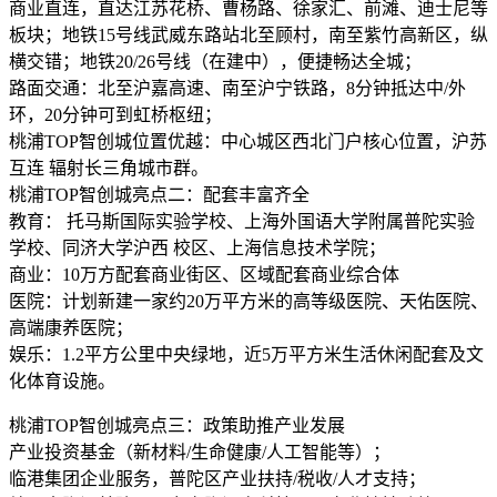
商业直连，直达江苏花桥、曹杨路、徐家汇、前滩、迪士尼等
板块；地铁15号线武威东路站北至顾村，南至紫竹高新区，纵
横交错；地铁20/26号线（在建中），便捷畅达全城；
路面交通：北至沪嘉高速、南至沪宁铁路，8分钟抵达中/外
环，20分钟可到虹桥枢纽；
桃浦TOP智创城位置优越：中心城区西北门户核心位置，沪苏
互连 辐射长三角城市群。
桃浦TOP智创城亮点二：配套丰富齐全
教育： 托马斯国际实验学校、上海外国语大学附属普陀实验
学校、同济大学沪西 校区、上海信息技术学院；
商业：10万方配套商业街区、区域配套商业综合体
医院：计划新建一家约20万平方米的高等级医院、天佑医院、
高端康养医院；
娱乐：1.2平方公里中央绿地，近5万平方米生活休闲配套及文
化体育设施。
桃浦TOP智创城亮点三：政策助推产业发展
产业投资基金（新材料/生命健康/人工智能等）；
临港集团企业服务，普陀区产业扶持/税收/人才支持；