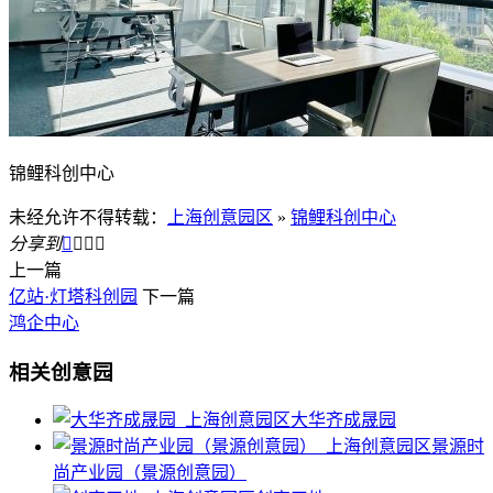
锦鲤科创中心
未经允许不得转载：
上海创意园区
»
锦鲤科创中心
分享到




上一篇
亿站·灯塔科创园
下一篇
鸿企中心
相关创意园
大华齐成晟园
景源时
尚产业园（景源创意园）