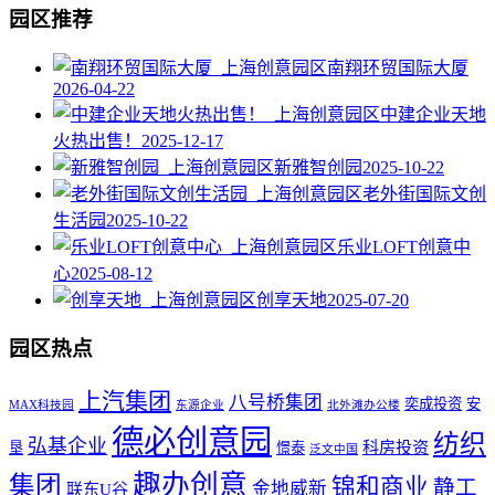
园区推荐
南翔环贸国际大厦
2026-04-22
中建企业天地
火热出售！
2025-12-17
新雅智创园
2025-10-22
老外街国际文创
生活园
2025-10-22
乐业LOFT创意中
心
2025-08-12
创享天地
2025-07-20
园区热点
上汽集团
八号桥集团
奕成投资
安
MAX科技园
东源企业
北外滩办公楼
德必创意园
纺织
弘基企业
科房投资
垦
憬泰
泛文中国
趣办创意
集团
锦和商业
静工
金地威新
联东U谷