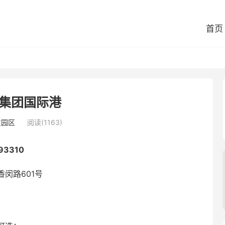
首页
集团国际港
意园区
阅读(1163)
3310
闵路601号