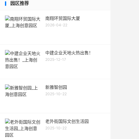
园区推荐
南翔环贸国际大厦
2026-04-22
中建企业天地火热出售！
2025-12-17
新雅智创园
2025-10-22
老外街国际文创生活园
2025-10-22