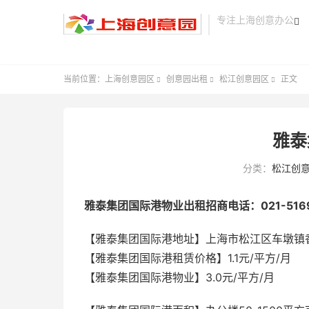
专注上海创意办公

当前位置：
上海创意园区
创意园出租
松江创意园区
正文



雅泰
分类：
松江创
雅泰集团国际港物业出租招商电话：021-5169
【雅泰集团国际港地址】上海市松江区车墩镇香
【雅泰集团国际港租赁价格】1.1元/平方/月
【雅泰集团国际港物业】3.0元/平方/月