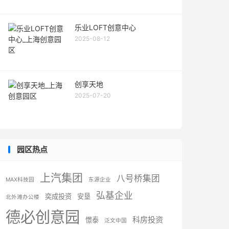
乐业LOFT创意中心
2025-08-12
创享天地
2025-07-20
园区热点
上汽集团
八号桥集团
MAX科技园
东源企业
弘基企业
奕成投资
安垦
北外滩办公楼
德必创意园
科房投资
憬泰
泛文中国