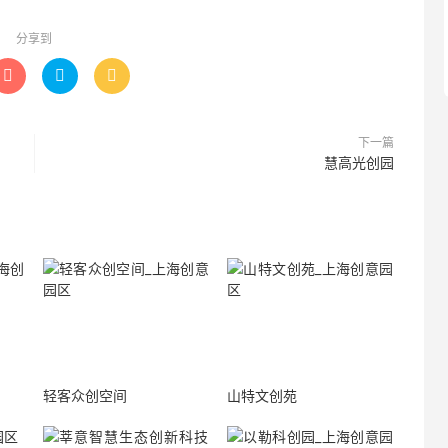
分享到



下一篇
慧高光创园
轻客众创空间
山特文创苑