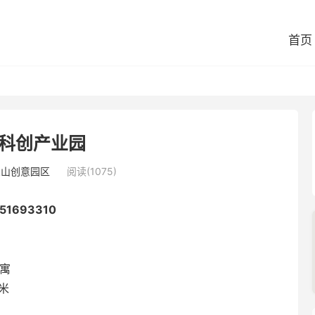
首页
科创产业园
宝山创意园区
阅读(1075)
693310
寓
米