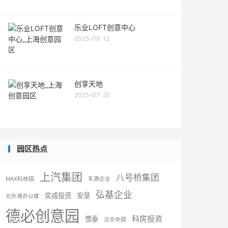
乐业LOFT创意中心
2025-08-12
创享天地
2025-07-20
园区热点
上汽集团
八号桥集团
MAX科技园
东源企业
弘基企业
奕成投资
安垦
北外滩办公楼
德必创意园
科房投资
憬泰
泛文中国