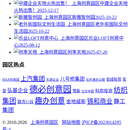
中建企业天地
火热出售！
2025-12-17
新雅智创园
2025-10-22
老外街国际文创
生活园
2025-10-22
乐业LOFT创意中
心
2025-08-12
创享天地
2025-07-20
园区热点
上汽集团
八号桥集团
奕成投资
安
MAX科技园
东源企业
北外滩办公楼
德必创意园
纺织
弘基企业
科房投资
垦
憬泰
泛文中国
趣办创意
集团
锦和商业
静工
金地威新
联东U谷
集团
© 2010-2026
上海创意园区
网站地图
沪ICP备2023014295
号-4