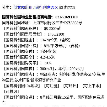
分类：
创意园出租
/
闵行创意园区
阅读(772)
国茸科创园物业出租招商电话：021-51693310
国茸科创园地址：上海市闵行区三鲁公路3398号
【国茸科创园面积段】：68-2000㎡
【国茸科创园整层面积】：1780/2100
【国茸科创园租金】：1.6-2/㎡/天（含税）
【国茸科创园物业费】：8元/平方米/月（含税）
【国茸科创园交付】：毛坯/简装
【国茸科创园层高】：4.2-4.5米
【国茸科创园得房率】：70%
【国茸科创园车位】：300元/月，年付：200元/月
【国茸科创园业态】：招商业态：科创/研发/传统办公/商贸/生
物医药/芯片研发/新能源等新兴产业
【国茸科创园104地块】【可注册】【可环评】【可上下水】
【可排风】
【国茸科创园交通】：8号线江月路1.5公里，园区配备免费班
车