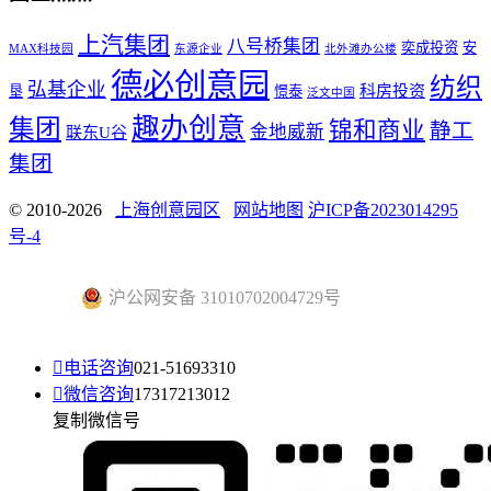
上汽集团
八号桥集团
奕成投资
安
MAX科技园
东源企业
北外滩办公楼
德必创意园
纺织
弘基企业
科房投资
垦
憬泰
泛文中国
趣办创意
集团
锦和商业
静工
金地威新
联东U谷
集团
© 2010-2026
上海创意园区
网站地图
沪ICP备2023014295
号-4
沪公网安备 31010702004729号

电话咨询
021-51693310

微信咨询
17317213012
复制微信号