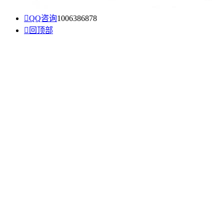

QQ咨询
1006386878

回顶部