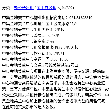
分类：
办公楼出租
/
宝山办公楼
阅读(892)
中集金地美兰中心物业出租招商电话：021-51693310
中集金地美兰中心地址：宝山区美康路27弄
中集金地美兰中心出租面积:147平起
中集金地美兰中心整层:2492.53平
中集金地美兰中心得房率:70%
中集金地美兰中心租金报价:均价2元/平/天起
中集金地美兰中心物业费:16元/平/月
中集金地美兰中心空调时间:8:30–18:30
中集金地美兰中心交通:7号线美兰湖站2号口
中集金地美兰中心项目在上海黄金地段，便捷交通，经纬纵
横，身置商圈以优越的位置和新颖的设计概念，中集金地美兰
中心物迎合商界翘楚在商务要求。中集金地美兰中心商业汇
聚，更有方便停车位。中集金地美兰中心以设计匠心独运，办
公大堂采用豪华设计精心铺砌而成，气派非凡。精美灯饰，中
集金地美兰中心加上精心挑选的装饰更增添大堂的典雅气氛，
在此可饱览大都市的迷人景致。