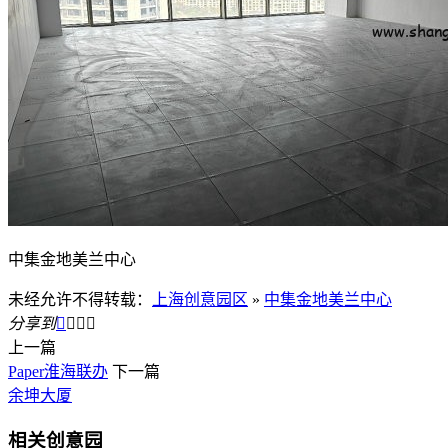
中集金地美兰中心
未经允许不得转载：
上海创意园区
»
中集金地美兰中心
分享到




上一篇
Paper淮海联办
下一篇
余坤大厦
相关创意园