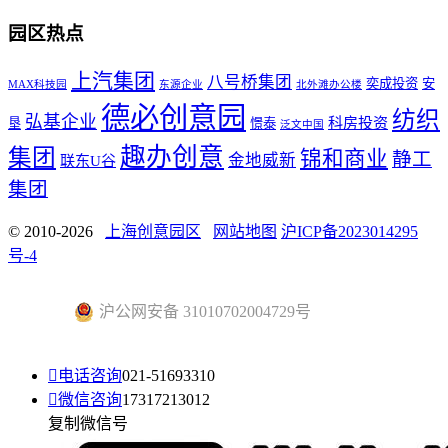
园区热点
上汽集团
八号桥集团
奕成投资
安
MAX科技园
东源企业
北外滩办公楼
德必创意园
纺织
弘基企业
科房投资
垦
憬泰
泛文中国
趣办创意
集团
锦和商业
静工
金地威新
联东U谷
集团
© 2010-2026
上海创意园区
网站地图
沪ICP备2023014295
号-4
沪公网安备 31010702004729号

电话咨询
021-51693310

微信咨询
17317213012
复制微信号