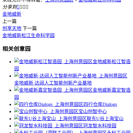
分享到




金地威新
上一篇
创享天地
下一篇
金地威新松江生命科学园
相关创意园
金地威新松江智造
园
金地威新·达闼人工智能创新产业基地
金地威新嘉定智造
园
四行仓库Dialogs
宝山创智中心
联东U谷上海宝山
冠龙智水科技园
永标工业园