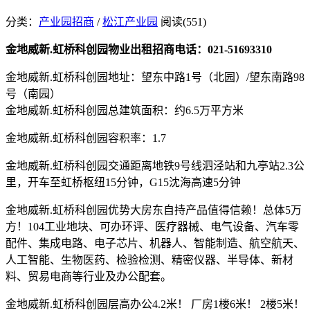
分类：
产业园招商
/
松江产业园
阅读(551)
金地威新.虹桥科创园物业出租招商电话：021-51693310
金地威新.虹桥科创园地址：望东中路1号（北园）/望东南路98
号（南园）
金地威新.虹桥科创园总建筑面积：约6.5万平方米
金地威新.虹桥科创园容积率：1.7
金地威新.虹桥科创园交通距离地铁9号线泗泾站和九亭站2.3公
里，开车至虹桥枢纽15分钟，G15沈海高速5分钟
金地威新.虹桥科创园优势大房东自持产品值得信赖！总体5万
方！104工业地块、可办环评、医疗器械、电气设备、汽车零
配件、集成电路、电子芯片、机器人、智能制造、航空航天、
人工智能、生物医药、检验检测、精密仪器、半导体、新材
料、贸易电商等行业及办公配套。
金地威新.虹桥科创园层高办公4.2米！ 厂房1楼6米！ 2楼5米！