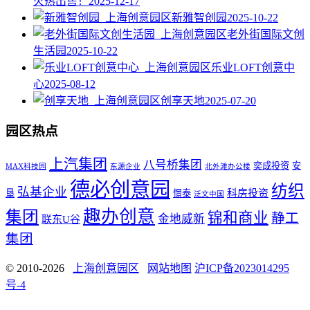
火热出售！
2025-12-17
新雅智创园
2025-10-22
老外街国际文创
生活园
2025-10-22
乐业LOFT创意中
心
2025-08-12
创享天地
2025-07-20
园区热点
上汽集团
八号桥集团
奕成投资
安
MAX科技园
东源企业
北外滩办公楼
德必创意园
纺织
弘基企业
科房投资
垦
憬泰
泛文中国
趣办创意
集团
锦和商业
静工
金地威新
联东U谷
集团
© 2010-2026
上海创意园区
网站地图
沪ICP备2023014295
号-4