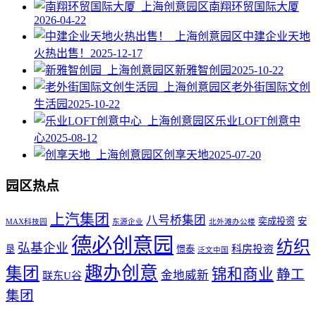
南翔环贸国际大厦
2026-04-22
中建企业天地
火热出售！
2025-12-17
新雅智创园
2025-10-22
老外街国际文创
生活园
2025-10-22
乐业LOFT创意中
心
2025-08-12
创享天地
2025-07-20
园区热点
上汽集团
八号桥集团
奕成投资
安
MAX科技园
东源企业
北外滩办公楼
德必创意园
纺织
弘基企业
科房投资
垦
憬泰
泛文中国
趣办创意
集团
锦和商业
静工
金地威新
联东U谷
集团