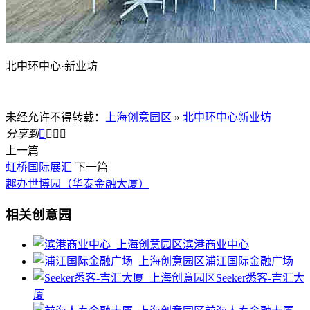
北中环中心·新业坊
未经允许不得转载：
上海创意园区
»
北中环中心新业坊
分享到




上一篇
虹桥国际展汇
下一篇
趣办世博园（华泰金融大厦）
相关创意园
滨港商业中心
浦江国际金融广场
Seeker悉客-吉汇大
厦