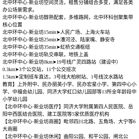
北中环中心·新业坊空间灵活，租售分铺组合多变，满足各类
办公场景需求。
北中环中心·新业坊醇熟配套，多维路网，北中环科创聚集带
核心位置
北中环中心·新业坊15min➤人民广场、上海火车站
北中环中心·新业坊25min➤漕河泾、陆家嘴、静安寺
北中环中心·新业坊35min➤虹桥交通枢纽
北中环中心·新业坊轨交串联，地铁上盖
北中环中心·新业坊0km➤19号线广灵四路站（建设中）
0.3km➤3个公交站，11个公交班次
1.5km➤定制班车直达，3号线大柏树站、1号线汶水路站
教育】上外附中、民办丽英小学、民办宏星小学、第四中心小
学、中福会幼儿园、同济大学虹口幼儿园部等13所全年龄段中
小学幼儿园
【北中环中心·新业坊医疗】同济大学附属第四人民医院、岳
阳中西医结合医院、建工医院等5家优质医疗机构
【北中环中心·新业坊商圈】毗邻四川北路、五角场、大宁等6
大商圈
【北中环中心·新业坊休闲】曲阳公园、和平公园、闸北公