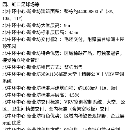
园、虹口足球场等
北中环中心·新业坊建筑面积：整栋约4400-8800㎡（8#、
10#、11#）
北中环中心·新业坊大堂层高：9m
北中环中心·新业坊标准层层高：4.5m
北中环中心·新业坊交付标准：毛坯交付，附赠露台绿洲＋屋
顶花园
北中环中心·新业坊特色优势：区域稀缺产品，可独家冠名，
接受独立物业管理
北中环中心·新业坊租售方式：整栋出售
北中环中心·新业坊米9/11米挑高大堂丨精装公区丨VRV空调
系统
北中环中心·新业坊标准层建筑面积：约1888m²（1#、9#）
北中环中心·新业坊标准层层高：4.5米
北中环中心·新业坊交付标准：VRV空调控制系统，大堂、公
区、卫生间精装交付，套内标准（含架空地板）交付
北中环中心·新业坊特色优势：区域内稀缺景观视野，企业展
示面优质
北中环中心·新业坊租售方式：9#租售，1#自持租赁可分割