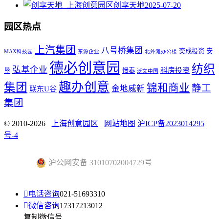
创享天地
2025-07-20
园区热点
上汽集团
八号桥集团
奕成投资
安
MAX科技园
东源企业
北外滩办公楼
德必创意园
纺织
弘基企业
科房投资
垦
憬泰
泛文中国
趣办创意
集团
锦和商业
静工
金地威新
联东U谷
集团
© 2010-2026
上海创意园区
网站地图
沪ICP备2023014295
号-4
沪公网安备 31010702004729号

电话咨询
021-51693310

微信咨询
17317213012
复制微信号