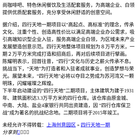
尚咖啡吧、特色休闲餐饮及生活配套服务，为高端企业、白领
提供优质配套服务，充分享受休闲舒适的创意空间。
据介绍，四行天地一期项目以“高起点、高标准”的理念，传承
文化、注重个性、创造高性价比以满足高端企业办公需求，吸
引高端知识型企业入驻，服务高端企业白领，为区域未来产业
发展塑造创意示范。四行天地整体项目规划为８万平方米，一
期２万平方米完成打造和招商后，再对后续项目进行擘画。
陈耀明表示，回首往昔，“四行”文化与历史之薪火传承不息。
挑战当下，“天地”为打造者和入驻者成就事业，创造梦想与荣
光。展望未来，“四行天地”必将以夺目之势成为苏河湾又一颗
明珠，闪耀璀璨之辉煌。
下半年启动建设的“四行天地”二期项目，主体建筑为建于1931
年、建筑面积达3.3万平方米的四行仓库。该仓库由原金城、
中南、大陆、盐业4家银行共同出资建造，因 “四行仓库保卫
战”成为著名的抗战纪念地。二期项目将于2015年竣工。
未经允许不得转载：
上海创意园区
»
四行天地一期
分享到



