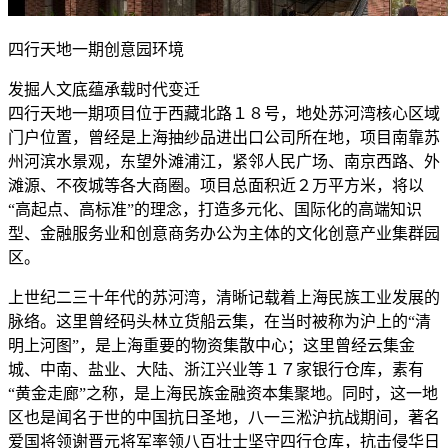
四行天地一期创意园环境
发掘人文底蕴承载时代变迁
四行天地一期项目位于西藏北路１８号，地处苏河湾核心区域
门户位置，曾经是上海抽纱品进出口公司所在地，项目南靠苏
州河滨水景观，东望外滩浦江，紧邻人民广场、南京西路、外
滩源、不夜城等各大商圈。项目总面积近２万平方米，将以
“高起点、高标准”的理念，打造多元化、国际化的高端知识
型、金融服务业和创意商务办公为主体的文化创意产业集群园
区。
上世纪二三十年代的苏河湾，清晰记载着上海民族工业发展的
脉络。这里曾经码头林立货船云集，在当时被称为沪上的“清
明上河图”，是上海重要的物资集散中心；这里曾经云集金
城、中南、盐业、大陆、浙江兴业等１７家银行仓库，素有
“黄金走廊”之称，是上海民族金融资本集聚地。同时，这一地
区也是闻名于世的中国抗日圣地，八一三淞沪抗战期间，著名
爱国将领谢晋元将军率领八百壮士坚守四行仓库，抗击侵华日