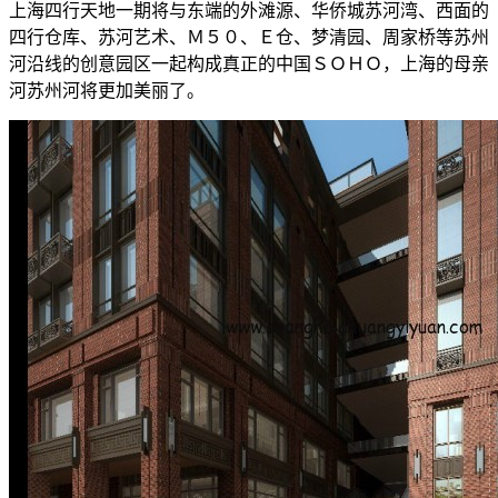
上海四行天地一期将与东端的外滩源、华侨城苏河湾、西面的
四行仓库、苏河艺术、Ｍ５０、Ｅ仓、梦清园、周家桥等苏州
河沿线的创意园区一起构成真正的中国ＳＯＨＯ，上海的母亲
河苏州河将更加美丽了。