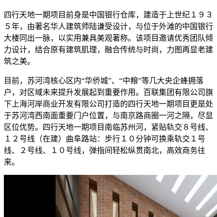
四行天地一期项目前身是中国银行仓库，建造于上世纪１９３
５年，由著名华人建筑师陆谦受设计，与位于外滩的中国银行
大楼同出一脉，以实用兼具美观著称。该项目邀请优秀团队倾
力设计，结合原有建筑肌理，融合传统与时尚，力图再显老建
筑之美。
目前，苏河湾核心区内“华侨城”、“中粮”等几大央企蜂拥落
户，对区域未来提升发展起到重要作用。百联集团有限公司旗
下上海河岸商业开发有限公司打造的四行天地一期项目更是处
于苏河湾西南面重要门户位置，与南京路商圈一河之隔，尽显
区位优势。四行天地一期项目南临苏州河，紧贴轨交８号线、
１２号线（在建）曲阜路站：步行１０分钟可换乘轨交１号
线、２号线、１０号线，弹指间轻松纵贯南北，高效商务往
来。