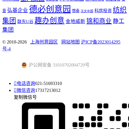
德必创意园
纺织
弘基企业
科房投资
垦
憬泰
泛文中国
趣办创意
集团
锦和商业
静工
金地威新
联东U谷
集团
© 2010-2026
上海创意园区
网站地图
沪ICP备2023014295
号-4
沪公网安备 31010702004729号

电话咨询
021-51693310

微信咨询
17317213012
复制微信号