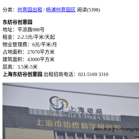
分类：
创意园出租
/
杨浦创意园区
阅读(5398)
东纺谷创意园
地址：平凉路988号
租金：2-2.5元/平米/天起
物业管理费：6元/平米/月
占地面积：27070平方米
建筑面积：43000平方米
层高：3.5米-5米
上海东纺谷创意园
出租招商电话：021-5169 3310