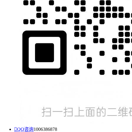

QQ咨询
1006386878