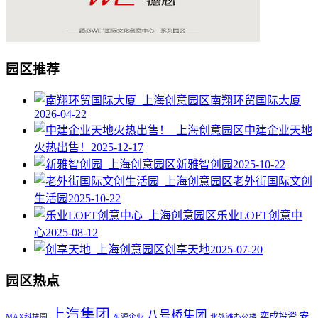
园区推荐
南翔环贸国际大厦
2026-04-22
中建企业天地
火热出售！
2025-12-17
新雅智创园
2025-10-22
老外街国际文创
生活园
2025-10-22
乐业LOFT创意中
心
2025-08-12
创享天地
2025-07-20
园区热点
上汽集团
八号桥集团
奕成投资
安
MAX科技园
东源企业
北外滩办公楼