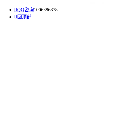

QQ咨询
1006386878

回顶部