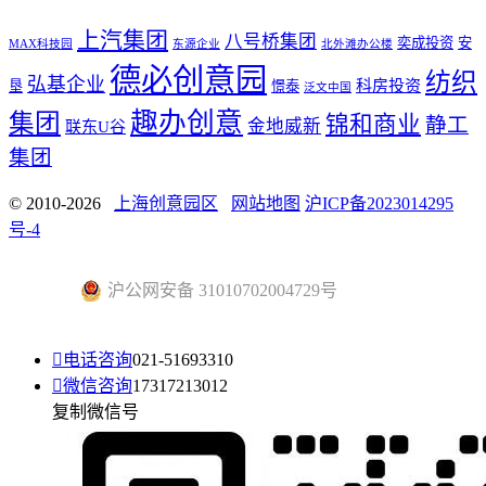
上汽集团
八号桥集团
奕成投资
安
MAX科技园
东源企业
北外滩办公楼
德必创意园
纺织
弘基企业
科房投资
垦
憬泰
泛文中国
趣办创意
集团
锦和商业
静工
金地威新
联东U谷
集团
© 2010-2026
上海创意园区
网站地图
沪ICP备2023014295
号-4
沪公网安备 31010702004729号

电话咨询
021-51693310

微信咨询
17317213012
复制微信号