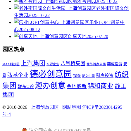
新雅智创园
2025-10-22
老外街国际文创
生活园
2025-10-22
乐业LOFT创意中
心
2025-08-12
创享天地
2025-07-20
园区热点
上汽集团
八号桥集团
奕成投资
安
MAX科技园
东源企业
北外滩办公楼
德必创意园
纺织
弘基企业
科房投资
垦
憬泰
泛文中国
趣办创意
集团
锦和商业
静工
金地威新
联东U谷
集团
© 2010-2026
上海创意园区
网站地图
沪ICP备2023014295
号-4
沪公网安备 31010702004729号