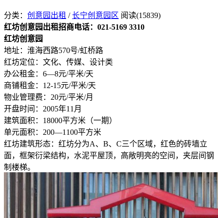
分类：
创意园出租
/
长宁创意园区
阅读(15839)
红坊创意园出租招商电话：021-5169 3310
红坊创意园
地址：淮海西路570号/虹桥路
红坊定位：文化、传媒、设计类
办公租金：6—8元/平米/天
商铺租金：12-15元/平米/天
物业管理费：20元/平米/月
开盘时间：2005年11月
建筑面积：18000平方米（一期）
单元面积：200—1100平方米
红坊建筑形态：红坊分为A、B、C三个区域，红色的砖墙立
面，框架衍梁结构，水泥平屋顶，高敞明亮的空间，夹层间钢
制楼梯。