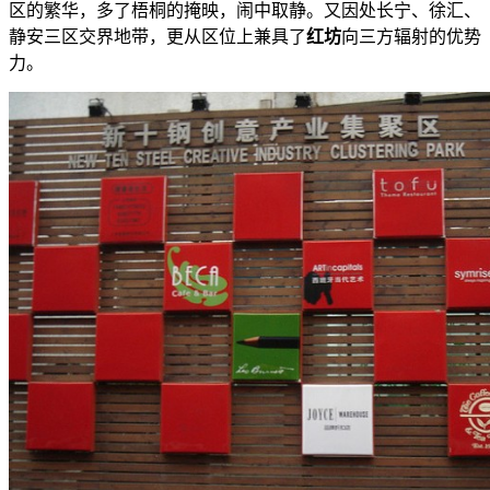
区的繁华，多了梧桐的掩映，闹中取静。又因处长宁、徐汇、
静安三区交界地带，更从区位上兼具了
红坊
向三方辐射的优势
力。