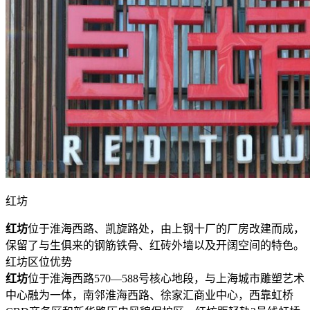
红坊
红坊
位于淮海西路、凯旋路处，由上钢十厂的厂房改建而成，
保留了与生俱来的钢筋铁骨、红砖外墙以及开阔空间的特色。
红坊区位优势
红坊
位于淮海西路570—588号核心地段，与上海城市雕塑艺术
中心融为一体，南邻淮海西路、徐家汇商业中心，西靠虹桥