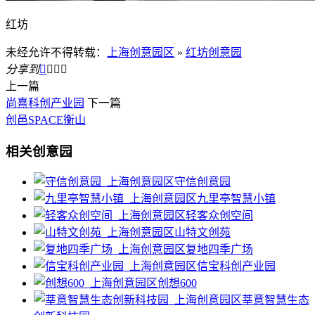
红坊
未经允许不得转载：
上海创意园区
»
红坊创意园
分享到




上一篇
尚熹科创产业园
下一篇
创邑SPACE衡山
相关创意园
守信创意园
九里亭智慧小镇
轻客众创空间
山特文创苑
复地四季广场
信宝科创产业园
创想600
莘意智慧生态