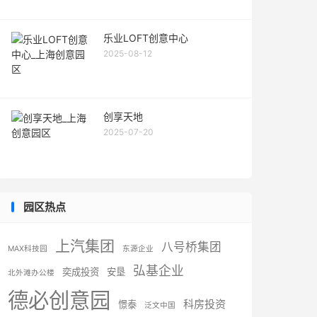
乐业LOFT创意中心
2025-08-12
创享天地
2025-07-20
园区热点
上汽集团
八号桥集团
MAX科技园
东源企业
弘基企业
奕成投资
安垦
北外滩办公楼
德必创意园
科房投资
憬泰
泛文中国