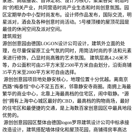
家居、高级服装、首饰定制、设计为核心，聚集各类“制造时
尚”的相关产业，共同营造时尚产业生态和时尚创意氛围。园
区定期举办中小型时尚发布。设计师作品发布，国际交流，明
星派对，酒会及各种创意时尚活动。5号楼顶楼的屋顶花园是
最佳的休闲空间及派对空间。
建筑规划
源创创意园由德国LOGON设计公司设计，建筑外立面的处
理，在尽量保留原工业气氛的同时，用简洁时尚的手法和元素
来进行修饰，凸显时尚高雅的艺术氛围。 建筑层高4.2-6米不
等，办公面积可由25平方米至2500平方米自由划分，沿街商铺
35平方米至2000平方米可自由选择。
源创创意园项目地处静安核心，地理位置十分优越。离南京
西路“梅泰恒”中心不足五百米，邻靠静安寺商圈。南拥上海最
繁华的商业中心，北靠上海最高档的住宅区，闹中取静。“源
创”拥有上海中心城区最好的CBD，最高档的购物商场，最好
的住宅区和最便捷的交通，是上海数百家创意园区中最具地段
优势的。
源创创意园园区整体由德国logon罗昂建筑设计公司中标承接
改造设计，建筑搭配墙体绿化和屋顶花园，商铺得房率高达