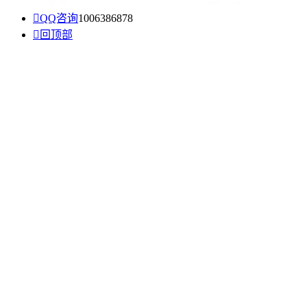

QQ咨询
1006386878

回顶部