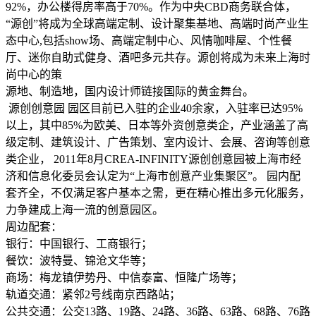
92%，办公楼得房率高于70%。作为中央CBD商务联合体，
“源创”将成为全球高端定制、设计聚集基地、高端时尚产业生
态中心,包括show场、高端定制中心、风情咖啡屋、个性餐
厅、迷你自助式健身、酒吧多元共存。源创将成为未来上海时
尚中心的策
源地、制造地，国内设计师链接国际的黄金舞台。
源创创意园 园区目前已入驻的企业40余家，入驻率已达95%
以上，其中85%为欧美、日本等外资创意类企，产业涵盖了高
级定制、建筑设计、广告策划、室内设计、会展、咨询等创意
类企业， 2011年8月CREA-INFINITY源创创意园被上海市经
济和信息化委员会认定为“上海市创意产业集聚区”。 园内配
套齐全，不仅满足客户基本之需，更在精心推出多元化服务，
力争建成上海一流的创意园区。
周边配套：
银行：中国银行、工商银行；
餐饮：波特曼、锦沧文华等；
商场：梅龙镇伊势丹、中信泰富、恒隆广场等；
轨道交通：紧邻2号线南京西路站；
公共交通：公交13路、19路、24路、36路、63路、68路、76路