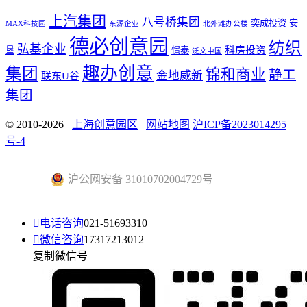
上汽集团
八号桥集团
奕成投资
安
MAX科技园
东源企业
北外滩办公楼
德必创意园
纺织
弘基企业
科房投资
垦
憬泰
泛文中国
趣办创意
集团
锦和商业
静工
金地威新
联东U谷
集团
© 2010-2026
上海创意园区
网站地图
沪ICP备2023014295
号-4
沪公网安备 31010702004729号

电话咨询
021-51693310

微信咨询
17317213012
复制微信号