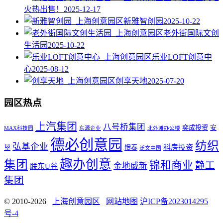
火热出售！
2025-12-17
新雅智创园
2025-10-22
老外街国际文创
生活园
2025-10-22
乐业LOFT创意中
心
2025-08-12
创享天地
2025-07-20
园区热点
上汽集团
八号桥集团
奕成投资
安
MAX科技园
东源企业
北外滩办公楼
德必创意园
纺织
弘基企业
科房投资
垦
憬泰
泛文中国
趣办创意
集团
锦和商业
静工
金地威新
联东U谷
集团
© 2010-2026
上海创意园区
网站地图
沪ICP备2023014295
号-4