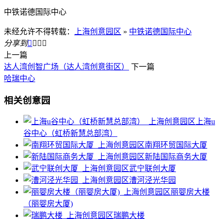
中铁诺德国际中心
未经允许不得转载：
上海创意园区
»
中铁诺德国际中心
分享到




上一篇
达人湾创智广场（达人湾创意街区）
下一篇
哈瑞中心
相关创意园
上海u
谷中心（虹桥新慧总部湾）
南翔环贸国际大厦
新陆国际商务大厦
武宁联创大厦
漕河泾光华园
丽婴房大楼
（丽婴房大厦)
瑞鹏大楼