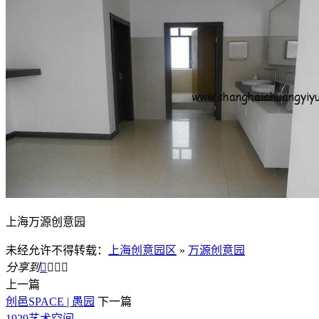
上海万源创意园
未经允许不得转载：
上海创意园区
»
万源创意园
分享到




上一篇
创邑SPACE | 愚园
下一篇
1929艺术空间