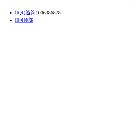

QQ咨询
1006386878

回顶部