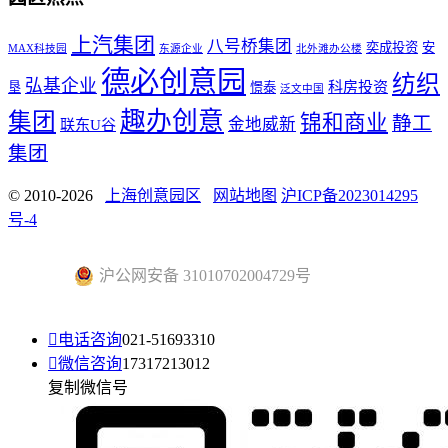
上汽集团
八号桥集团
奕成投资
安
MAX科技园
东源企业
北外滩办公楼
德必创意园
纺织
弘基企业
科房投资
垦
憬泰
泛文中国
趣办创意
集团
锦和商业
静工
金地威新
联东U谷
集团
© 2010-2026
上海创意园区
网站地图
沪ICP备2023014295
号-4
沪公网安备 31010702004729号

电话咨询
021-51693310

微信咨询
17317213012
复制微信号