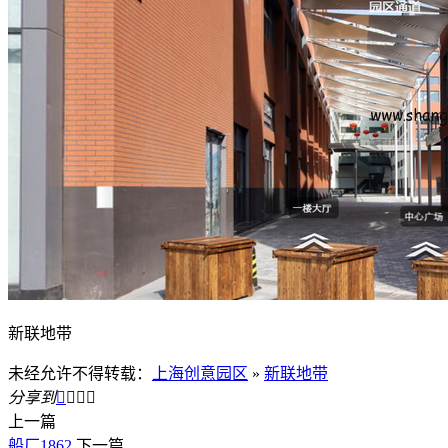
新联地带
未经允许不得转载：
上海创意园区
»
新联地带
分享到




上一篇
船厂1862
下一篇