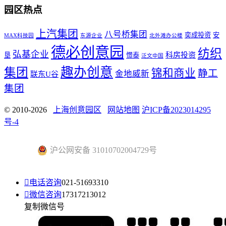
园区热点
上汽集团
八号桥集团
奕成投资
安
MAX科技园
东源企业
北外滩办公楼
德必创意园
纺织
弘基企业
科房投资
垦
憬泰
泛文中国
趣办创意
集团
锦和商业
静工
金地威新
联东U谷
集团
© 2010-2026
上海创意园区
网站地图
沪ICP备2023014295
号-4
沪公网安备 31010702004729号

电话咨询
021-51693310

微信咨询
17317213012
复制微信号