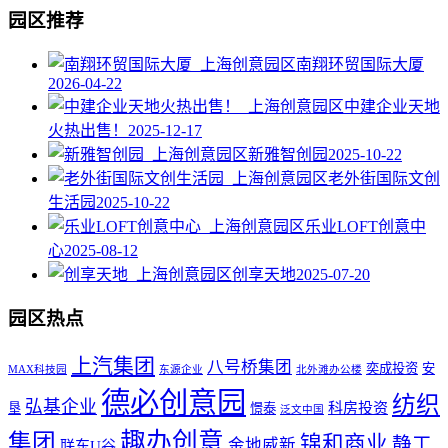
园区推荐
南翔环贸国际大厦
2026-04-22
中建企业天地
火热出售！
2025-12-17
新雅智创园
2025-10-22
老外街国际文创
生活园
2025-10-22
乐业LOFT创意中
心
2025-08-12
创享天地
2025-07-20
园区热点
上汽集团
八号桥集团
奕成投资
安
MAX科技园
东源企业
北外滩办公楼
德必创意园
纺织
弘基企业
科房投资
垦
憬泰
泛文中国
趣办创意
集团
锦和商业
静工
金地威新
联东U谷