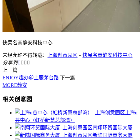
快易名商静安科技中心
未经允许不得转载：
上海创意园区
»
快易名商静安科技中心
分享到




上一篇
ENJOY趣办＠上服茅台路
下一篇
MORE静安
相关创意园
上海u
谷中心（虹桥新慧总部湾）
南翔环贸国际大厦
新陆国际商务大厦