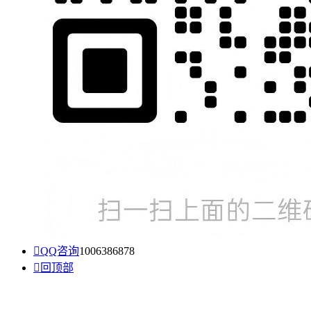

QQ咨询
1006386878

回顶部