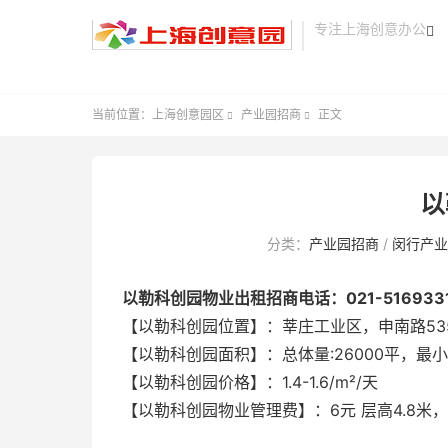
专注上海创意办公

当前位置：
上海创意园区
产业园招商
正文


以
分类：
产业园招商
/
闵行产业
以勒科创园物业出租招商电话：021-516933
【以勒科创园位置】：莘庄工业区，申南路53
【以勒科创园面积】：总体量:26000平，最小
【以勒科创园价格】：1.4-1.6/m²/天
【以勒科创园物业管理费】：6元 层高4.8米