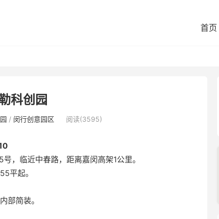
首页
勒科创园
园
/
闵行创意园区
阅读(3595)
10
5号，临近中春路，距离嘉闵高架1公里。
55平起。
，内部简装。