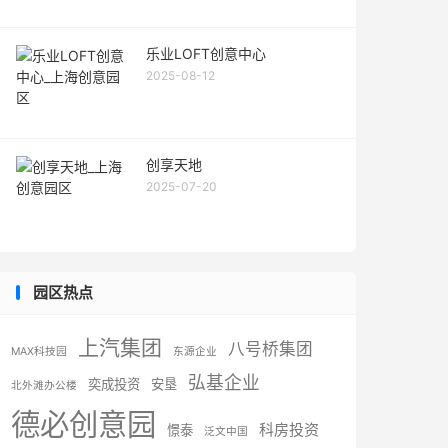
乐业LOFT创意中心
2025-08-12
创享天地
2025-07-20
园区热点
上汽集团
八号桥集团
MAX科技园
东源企业
弘基企业
奕成投资
安垦
北外滩办公楼
德必创意园
科房投资
憬泰
泛文中国