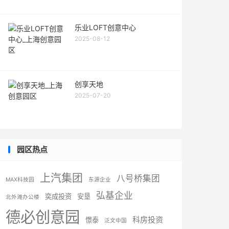
乐业LOFT创意中心
2025-08-12
创享天地
2025-07-20
园区热点
上汽集团
八号桥集团
MAX科技园
东源企业
弘基企业
奕成投资
安垦
北外滩办公楼
德必创意园
科房投资
憬泰
泛文中国