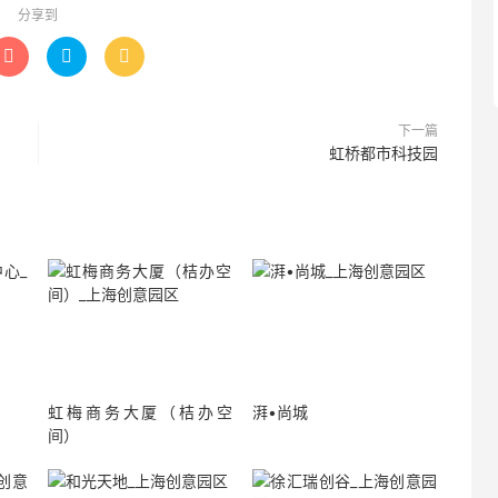
分享到



下一篇
虹桥都市科技园
虹梅商务大厦（桔办空
湃•尚城
间）