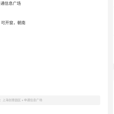
申通信息广场
具，可开窗，朝南
：
上海创意园区
»
申通信息广场