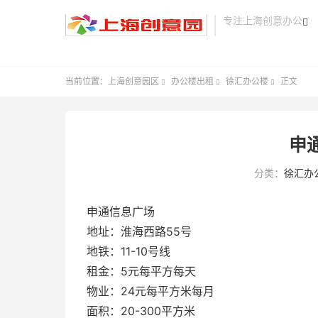
专注上海创意办公

当前位置：
上海创意园区
办公楼出租
徐汇办公楼
正文



申
分类：
徐汇办
申通信息广场
地址：淮海西路55号
地铁：11-10号线
租金：5元每平方每天
物业：24元每平方米每月
面积：20-300平方米