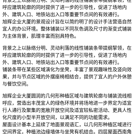
背景之上以脉络分明、灵动利落的线性铺装条带提纲挈领，在
呼应建筑轮廓的同时提供了进一步的引导性，促进了场地内
外、建筑入口、地铁站出入口等重要节点间的有效通行。
旭辉企业大厦的景观设计旨在以简约明了的设计手法营造自然
宜人的办公环境。整体铺装以不同灰色调及尺寸的渐变式铺装
为主体背景，肌理丰富而别具特色。
背景之上以脉络分明、灵动利落的线性铺装条带提纲挈领，在
呼应建筑轮廓的同时提供了进一步的引导性，促进了场地内
外、建筑入口、地铁站出入口等重要节点间的有效通行。
铺装条带在某些区域演化为坐凳，丰富了景观趣味性及竖向效
果，并与节点区域的外摆座椅相结合，提供了宜人的户外休憩
与餐饮空间。
旭辉企业大厦圆润的几何形种植区域与建筑轮廓与铺装流线相
呼应，营造出丰茂宜人的绿色环境并将场地进一步界定为适宜
行人通行及聚集的宽敞开放空间及适宜较私密活动、更具人性
化尺度的小型半开放空间，以满足不同的功能需求。
屋面设计基本上延续了地面景观语汇，以几何形种植区域进行
空间界定，种植池边缘墙体与坐凳有机结合。四层屋面西南角