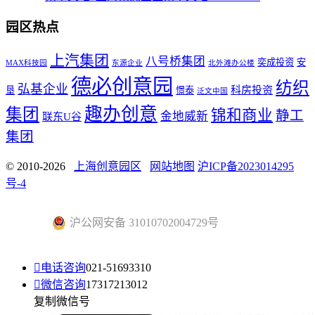
园区热点
上汽集团
八号桥集团
奕成投资
安
MAX科技园
东源企业
北外滩办公楼
德必创意园
纺织
弘基企业
科房投资
垦
憬泰
泛文中国
趣办创意
集团
锦和商业
静工
金地威新
联东U谷
集团
© 2010-2026
上海创意园区
网站地图
沪ICP备2023014295
号-4
沪公网安备 31010702004729号

电话咨询
021-51693310

微信咨询
17317213012
复制微信号