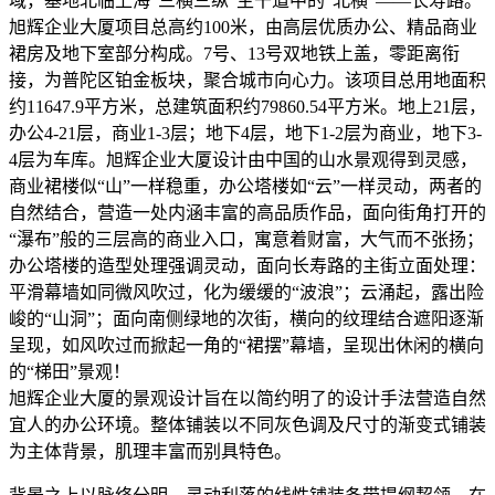
域，基地北临上海“三横三纵”主干道中的“北横”——长寿路。
旭辉企业大厦项目总高约100米，由高层优质办公、精品商业
裙房及地下室部分构成。7号、13号双地铁上盖，零距离衔
接，为普陀区铂金板块，聚合城市向心力。该项目总用地面积
约11647.9平方米，总建筑面积约79860.54平方米。地上21层，
办公4-21层，商业1-3层；地下4层，地下1-2层为商业，地下3-
4层为车库。旭辉企业大厦设计由中国的山水景观得到灵感，
商业裙楼似“山”一样稳重，办公塔楼如“云”一样灵动，两者的
自然结合，营造一处内涵丰富的高品质作品，面向街角打开的
“瀑布”般的三层高的商业入口，寓意着财富，大气而不张扬；
办公塔楼的造型处理强调灵动，面向长寿路的主街立面处理：
平滑幕墙如同微风吹过，化为缓缓的“波浪”；云涌起，露出险
峻的“山洞”；面向南侧绿地的次街，横向的纹理结合遮阳逐渐
呈现，如风吹过而掀起一角的“裙摆”幕墙，呈现出休闲的横向
的“梯田”景观！
旭辉企业大厦的景观设计旨在以简约明了的设计手法营造自然
宜人的办公环境。整体铺装以不同灰色调及尺寸的渐变式铺装
为主体背景，肌理丰富而别具特色。