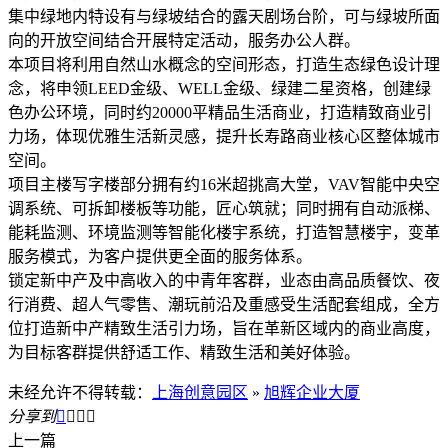
集中绿地内特设有与绿坡结合的露天剧场台阶，可与绿坡所面
向的开放空间结合开展特定活动，服务办公人群。
本项目将利用自然山水概念的空间形态，打造生态绿色设计理
念，将申领LEED金级、WELL金级、绿建二星资格，创建绿
色办公环境，同时约20000平精品生活商业，打造精致商业引
力场，体现优雅生活新灵感，提升长寿路商业核心区整体城市
空间。
项目主楼写字楼部分拥有约16米超挑高大堂，VAV智能中央空
调系统、可拆卸楼板等功能，匠心筑就；同时拥有自动派梯、
能耗监测、环境监测等智能化楼宇系统，打造智慧楼宇，变革
服务模式，为客户提供更全面的服务体系。
锁定新中产及中高收入的中青年客群，业态由高品质餐饮、夜
行消费、超人气零售、潮玩前沿及重感受生活配套组成，全方
位打造新中产精致生活引力场，旨在革新区域内的商业高度，
为目标客群提供舒适工作、精致生活和美好体验。
未经允许不得转载：
上海创意园区
»
旭辉企业大厦
分享到




上一篇