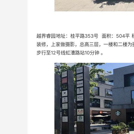
越界睿园地址：桂平路353号 面积：504平 
装修，上家做摄影，总高三层，一楼和二楼为
步行至12号线虹漕路站10分钟 。