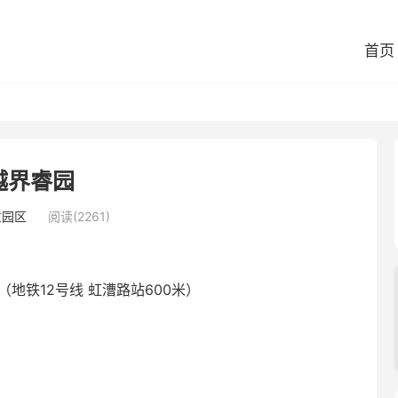
首页
越界睿园
意园区
阅读(2261)
地铁12号线 虹漕路站600米）