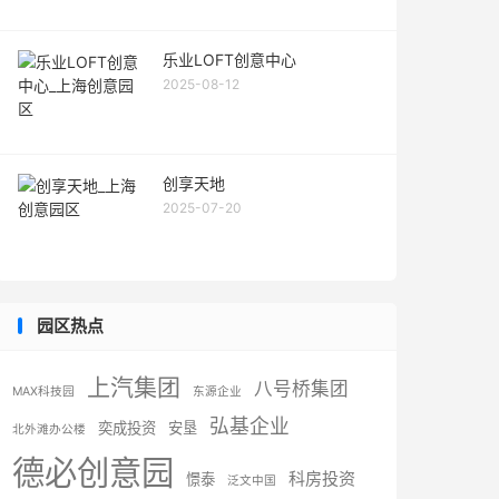
乐业LOFT创意中心
2025-08-12
创享天地
2025-07-20
园区热点
上汽集团
八号桥集团
MAX科技园
东源企业
弘基企业
奕成投资
安垦
北外滩办公楼
德必创意园
科房投资
憬泰
泛文中国