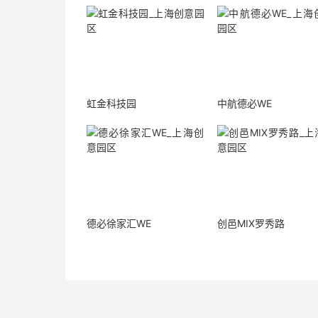
虹金科技园
中航德必WE
德必徐家汇WE
创邑MIX罗秀路