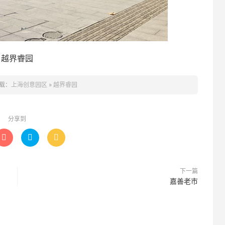
越界睿园
载：
上海创意园区
»
越界睿园
分享到



下一篇
嘉善老市