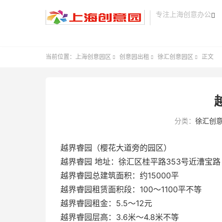
专注上海创意办公

当前位置：
上海创意园区
创意园出租
徐汇创意园区
正文



分类：
徐汇创
越界睿园（樱花大道旁的园区）
越界睿园 地址：徐汇区桂平路353号近漕宝路（
越界睿园总建筑面积：约15000平
越界睿园租赁面积段：100～1100平不等
越界睿园租金：5.5～12元
越界睿园层高：3.6米～4.8米不等