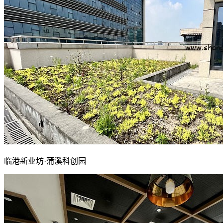
临港新业坊·蒲溪科创园