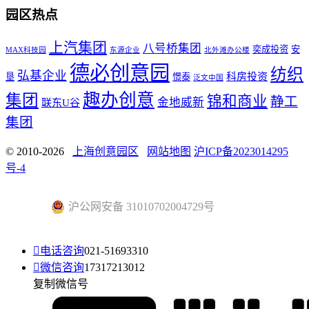
园区热点
上汽集团
八号桥集团
奕成投资
安
MAX科技园
东源企业
北外滩办公楼
德必创意园
纺织
弘基企业
科房投资
垦
憬泰
泛文中国
趣办创意
集团
锦和商业
静工
金地威新
联东U谷
集团
© 2010-2026
上海创意园区
网站地图
沪ICP备2023014295
号-4
沪公网安备 31010702004729号

电话咨询
021-51693310

微信咨询
17317213012
复制微信号