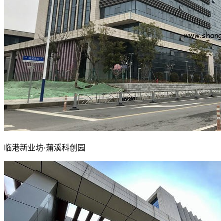
临港新业坊·蒲溪科创园