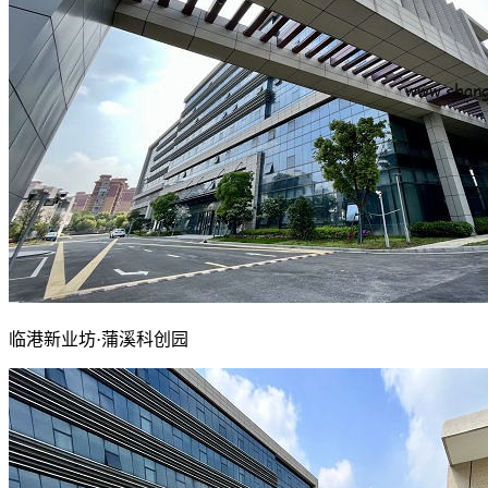
临港新业坊·蒲溪科创园