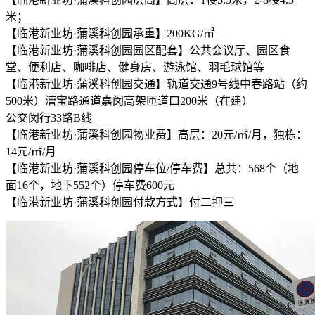
米；
【临港新业坊·蒲溪科创园承重】200KG/㎡
【临港新业坊·蒲溪科创园园区配套】公共会议厅、园区食
堂、便利店、咖啡店、健身房、游泳馆、羽毛球馆等
【临港新业坊·蒲溪科创园交通】轨道交通9号线中春路站（约
500米）漕宝路通道嘉闵高架匝道口200米（在建）
公交闵行33路B线
【临港新业坊·蒲溪科创园物业费】高层：20元/㎡/月，独栋：
14元/㎡/月
【临港新业坊·蒲溪科创园停车位/停车费】总共：568个（地
面16个，地下552个）停车费600元
【临港新业坊·蒲溪科创园付款方式】付二押三