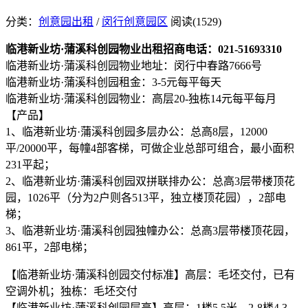
分类：
创意园出租
/
闵行创意园区
阅读(1529)
临港新业坊·蒲溪科创园物业出租招商电话：021-51693310
临港新业坊·蒲溪科创园物业地址：闵行中春路7666号
临港新业坊·蒲溪科创园租金：3-5元每平每天
临港新业坊·蒲溪科创园物业：高层20-独栋14元每平每月
【产品】
1、临港新业坊·蒲溪科创园多层办公：总高8层，12000
平/20000平，每幢4部客梯，可做企业总部可组合，最小面积
231平起；
2、临港新业坊·蒲溪科创园双拼联排办公：总高3层带楼顶花
园，1026平（分为2户则各513平，独立楼顶花园），2部电
梯；
3、临港新业坊·蒲溪科创园独幢办公：总高3层带楼顶花园，
861平，2部电梯；
【临港新业坊·蒲溪科创园交付标准】高层：毛坯交付，已有
空调外机；独栋：毛坯交付
【临港新业坊·蒲溪科创园层高】高层：1楼5.5米，2-8楼4.3