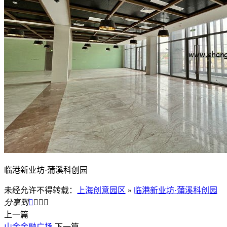
临港新业坊·蒲溪科创园
未经允许不得转载：
上海创意园区
»
临港新业坊·蒲溪科创园
分享到




上一篇
山金金融广场
下一篇