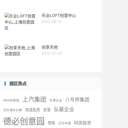
乐业LOFT创意中心
2025-08-12
创享天地
2025-07-20
园区热点
上汽集团
八号桥集团
MAX科技园
东源企业
弘基企业
奕成投资
安垦
北外滩办公楼
德必创意园
科房投资
憬泰
泛文中国