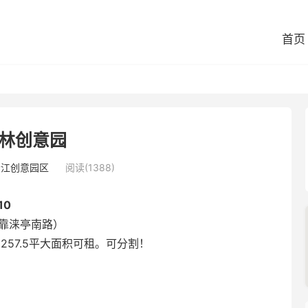
首页
林创意园
松江创意园区
阅读(1388)
10
（靠涞亭南路）
1257.5平大面积可租。可分割！