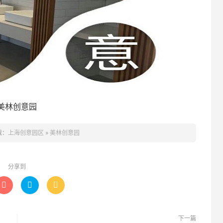
美林创意园
载：
上海创意园区
»
美林创意园
分享到



下一篇