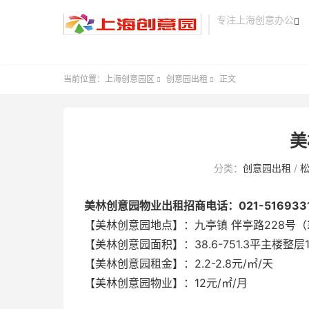
专注上海创意办公

当前位置：
上海创意园区
创意园出租
正文


美
分类：
创意园出租
/
美林创意园物业出租招商电话：021-516933
【美林创意园地点】：九亭镇 伴亭路228号
【美林创意园面积】：38.6-751.3平主楼整层
【美林创意园租金】：2.2-2.8元/㎡/天
【美林创意园物业】：12元/㎡/月