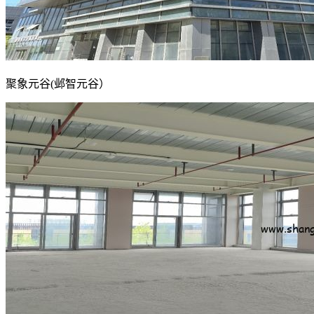
聚象元谷(邺智元谷）