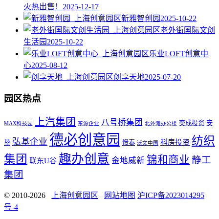
火热出售！
2025-12-17
新雅智创园
2025-10-22
老外街国际文创
生活园
2025-10-22
乐业LOFT创意中
心
2025-08-12
创享天地
2025-07-20
园区热点
上汽集团
八号桥集团
奕成投资
安
MAX科技园
东源企业
北外滩办公楼
德必创意园
纺织
弘基企业
科房投资
垦
憬泰
泛文中国
趣办创意
集团
锦和商业
静工
金地威新
联东U谷
集团
© 2010-2026
上海创意园区
网站地图
沪ICP备2023014295
号-4