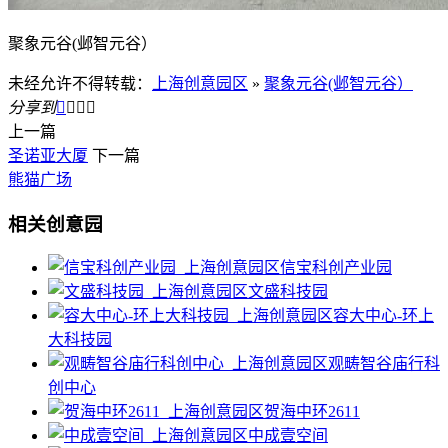
聚象元谷(邺智元谷）
未经允许不得转载：
上海创意园区
»
聚象元谷(邺智元谷）
分享到




上一篇
圣诺亚大厦
下一篇
熊猫广场
相关创意园
信宝科创产业园
文盛科技园
容大中心-环上
大科技园
观畴智谷庙行科
创中心
贺海中环2611
中成壹空间