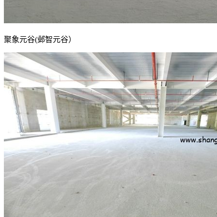
聚象元谷(邺智元谷）