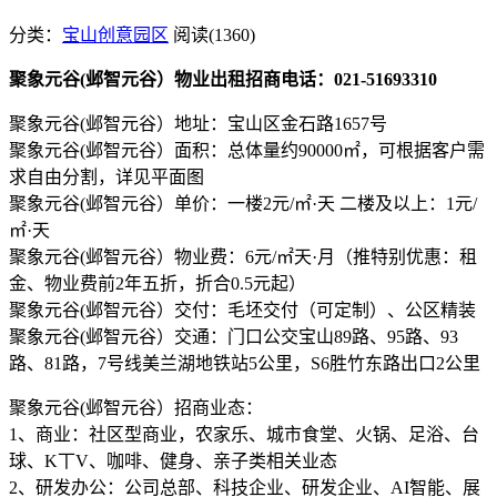
分类：
宝山创意园区
阅读(1360)
聚象元谷(邺智元谷）物业出租招商电话：021-51693310
聚象元谷(邺智元谷）地址：宝山区金石路1657号
聚象元谷(邺智元谷）面积：总体量约90000㎡，可根据客户需
求自由分割，详见平面图
聚象元谷(邺智元谷）单价：一楼2元/㎡·天 二楼及以上：1元/
㎡·天
聚象元谷(邺智元谷）物业费：6元/㎡天·月（推特别优惠：租
金、物业费前2年五折，折合0.5元起）
聚象元谷(邺智元谷）交付：毛坯交付（可定制）、公区精装
聚象元谷(邺智元谷）交通：门口公交宝山89路、95路、93
路、81路，7号线美兰湖地铁站5公里，S6胜竹东路出口2公里
聚象元谷(邺智元谷）招商业态：
1、商业：社区型商业，农家乐、城市食堂、火锅、足浴、台
球、K丅V、咖啡、健身、亲子类相关业态
2、研发办公：公司总部、科技企业、研发企业、AI智能、展