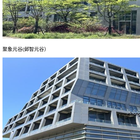
聚象元谷(邺智元谷）