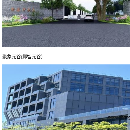
聚象元谷(邺智元谷）