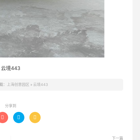
云境443
载：
上海创意园区
»
云境443
分享到



下一篇