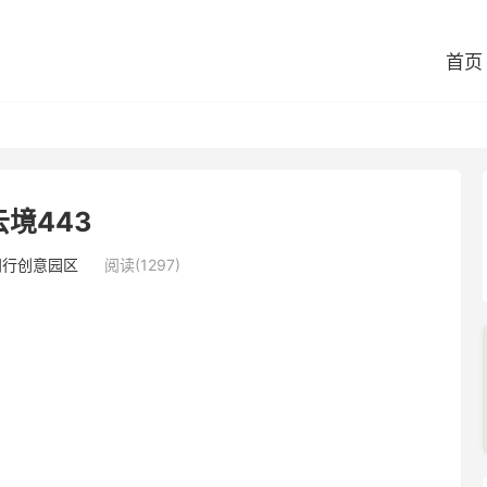
首页
云境443
闵行创意园区
阅读(1297)