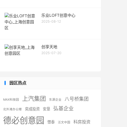
乐业LOFT创意中心
2025-08-12
创享天地
2025-07-20
园区热点
上汽集团
八号桥集团
MAX科技园
东源企业
弘基企业
奕成投资
安垦
北外滩办公楼
德必创意园
科房投资
憬泰
泛文中国