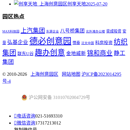
创享天地
2025-07-20
园区热点
上汽集团
八号桥集团
奕成投资
安
MAX科技园
东源企业
北外滩办公楼
德必创意园
纺织
弘基企业
科房投资
垦
憬泰
泛文中国
趣办创意
集团
锦和商业
静工
金地威新
联东U谷
集团
© 2010-2026
上海创意园区
网站地图
沪ICP备2023014295
号-4
沪公网安备 31010702004729号

电话咨询
021-51693310

微信咨询
17317213012
复制微信号