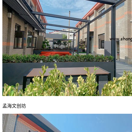
孟海文创坊