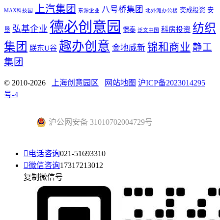
上汽集团
八号桥集团
奕成投资
安
MAX科技园
东源企业
北外滩办公楼
德必创意园
纺织
弘基企业
科房投资
垦
憬泰
泛文中国
趣办创意
集团
锦和商业
静工
金地威新
联东U谷
集团
© 2010-2026
上海创意园区
网站地图
沪ICP备2023014295
号-4
沪公网安备 31010702004729号

电话咨询
021-51693310

微信咨询
17317213012
复制微信号