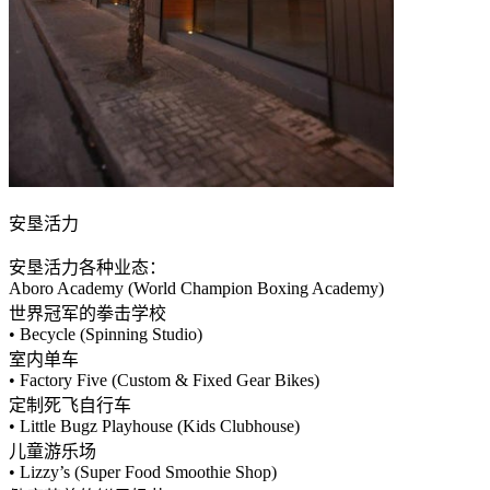
安垦活力
安垦活力各种业态：
Aboro Academy (World Champion Boxing Academy)
世界冠军的拳击学校
• Becycle (Spinning Studio)
室内单车
• Factory Five (Custom & Fixed Gear Bikes)
定制死飞自行车
• Little Bugz Playhouse (Kids Clubhouse)
儿童游乐场
• Lizzy’s (Super Food Smoothie Shop)