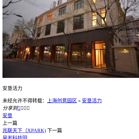
安垦活力
未经允许不得转载：
上海创意园区
»
安垦活力
分享到




安垦
上一篇
兆联天下（XPARK)
下一篇
吴淞科技园