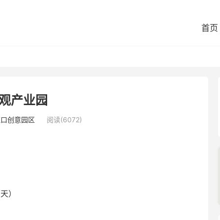
首页
观产业园
虹口创意园区
阅读(6072)
/天）