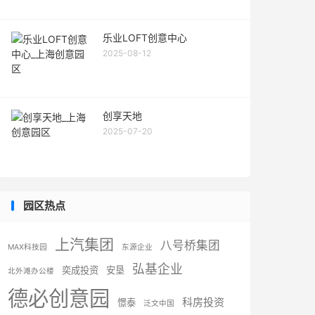
乐业LOFT创意中心
2025-08-12
创享天地
2025-07-20
园区热点
上汽集团
八号桥集团
MAX科技园
东源企业
弘基企业
奕成投资
安垦
北外滩办公楼
德必创意园
科房投资
憬泰
泛文中国