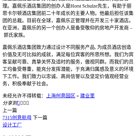
理。嘉佩乐酒店集团的创办人是Horst Schulze先生，有助于丽
思卡尔顿酒店集团前二十年成长的主要人物。他最后担任该集
团的总裁。目前在全球，嘉佩乐正管理并在开发三十家酒店。
在亚洲，嘉佩乐的另一个创办人是备受敬仰的房地产开发商 –
郭氏家族。
嘉佩乐酒店集团致力通过设计不同服务产品, 为成员酒店创造
价值及无可比拟的成就，满足每位宾客的所思所想。我们为宾
客呈献可靠、真挚关怀及适时的服务，傲视同群。而我们的员
工均备受尊重，能充分发挥潜能，于充满归属感及意义的环境
下工作。我们致力以忠诚、高尚信誉以及坚定价值观经营业
务，积极奉献于社会。
未经允许不得转载：
上海创意园区
»
建业里
分享到




上一篇
7315创意航母
下一篇
设计工厂