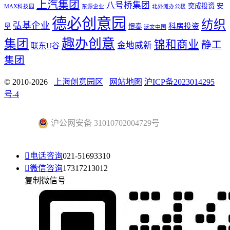
上汽集团
八号桥集团
奕成投资
安
MAX科技园
东源企业
北外滩办公楼
德必创意园
纺织
弘基企业
科房投资
垦
憬泰
泛文中国
趣办创意
集团
锦和商业
静工
金地威新
联东U谷
集团
© 2010-2026
上海创意园区
网站地图
沪ICP备2023014295
号-4
沪公网安备 31010702004729号

电话咨询
021-51693310

微信咨询
17317213012
复制微信号