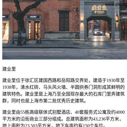
建业里
建业里位于徐汇区建国西路和岳阳路交界处，建造于1930年至
1938年，清水红砖、马头风火墙、半圆拱券门洞形成其鲜明的
建筑特色。建业里是上海乃至全国现存最大的石库门里弄建筑
群，同时也是上海市第二批优秀历史建筑。
建业里由55栋高级联体式别墅酒店、40套服务式公寓及约4000
平方米的沿街商业三部分组成。总建筑面积为43,236平方米，
地上面积为23,503平方米，地下车库约有150个车位。