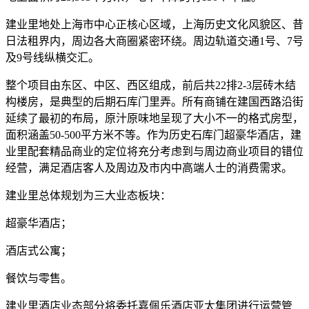
建业里地处上海市中心正核心区域，上海历史文化风貌区、昔
日法租界内，周边各大商圈紧密环绕。周边轨道交通1号、7号
及9号线纵横交汇。
整个项目由东区、中区、西区组成，前后共22排2-3层砖木结
构楼房，是典型的后期石库门里弄。所有商铺在建国西路沿街
延续了最初的布局，原汁原味地呈现了大小不一的格式房型，
面积涵盖50-500平方米不等。作为历史石库门超豪华酒店，建
业里配套精品商业的定位将充分考虑到与周边商业项目的错位
经营，满足酒店客人及周边及市内中高端人士的消费需求。
建业里总体规划为三大业态板块：
超豪华酒店；
酒店式公寓；
餐饮与零售。
建业里酒店业态部分将委托嘉佩乐酒店亚太集团进行运营管