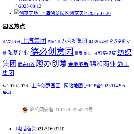
心
2025-08-12
创享天地
2025-07-20
园区热点
上汽集团
八号桥集团
奕成投资
安
MAX科技园
东源企业
北外滩办公楼
德必创意园
纺织
弘基企业
科房投资
垦
憬泰
泛文中国
趣办创意
集团
锦和商业
静工
金地威新
联东U谷
集团
© 2010-2026
上海创意园区
网站地图
沪ICP备2023014295
号-4
沪公网安备 31010702004729号

电话咨询
021-51693310