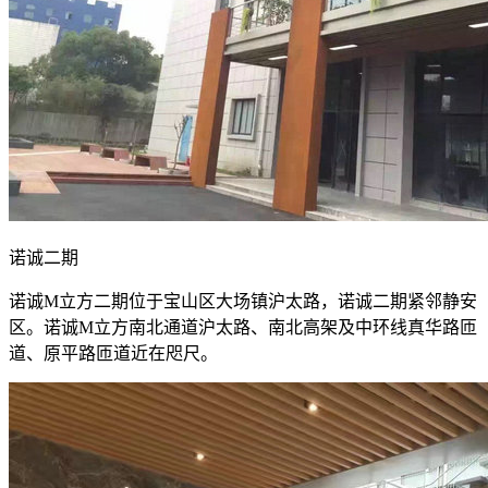
诺诚二期
诺诚M立方二期位于宝山区大场镇沪太路，诺诚二期紧邻静安
区。诺诚M立方南北通道沪太路、南北高架及中环线真华路匝
道、原平路匝道近在咫尺。