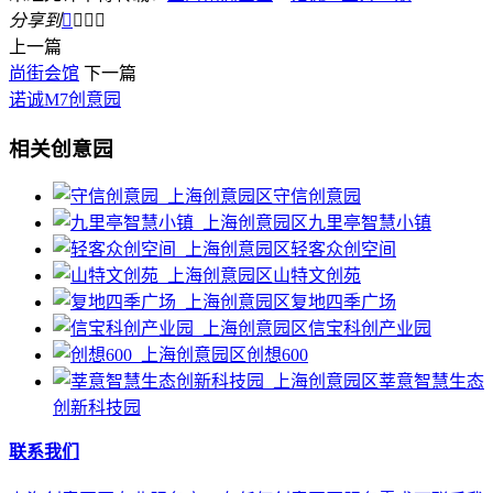
分享到




上一篇
尚街会馆
下一篇
诺诚M7创意园
相关创意园
守信创意园
九里亭智慧小镇
轻客众创空间
山特文创苑
复地四季广场
信宝科创产业园
创想600
莘意智慧生态
创新科技园
联系我们