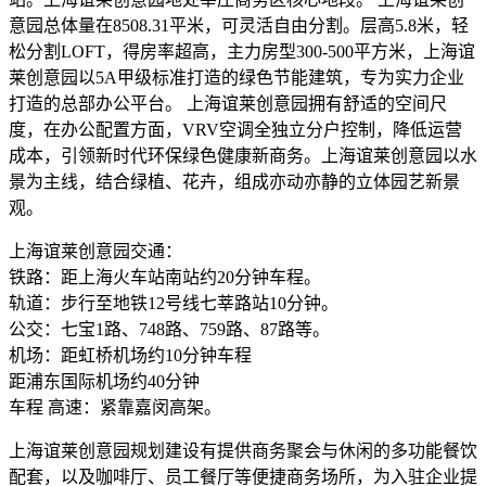
意园总体量在8508.31平米，可灵活自由分割。层高5.8米，轻
松分割LOFT，得房率超高，主力房型300-500平方米，上海谊
莱创意园以5A甲级标准打造的绿色节能建筑，专为实力企业
打造的总部办公平台。 上海谊莱创意园拥有舒适的空间尺
度，在办公配置方面，VRV空调全独立分户控制，降低运营
成本，引领新时代环保绿色健康新商务。上海谊莱创意园以水
景为主线，结合绿植、花卉，组成亦动亦静的立体园艺新景
观。
上海谊莱创意园交通：
铁路：距上海火车站南站约20分钟车程。
轨道：步行至地铁12号线七莘路站10分钟。
公交：七宝1路、748路、759路、87路等。
机场：距虹桥机场约10分钟车程
距浦东国际机场约40分钟
车程 高速：紧靠嘉闵高架。
上海谊莱创意园规划建设有提供商务聚会与休闲的多功能餐饮
配套，以及咖啡厅、员工餐厅等便捷商务场所，为入驻企业提