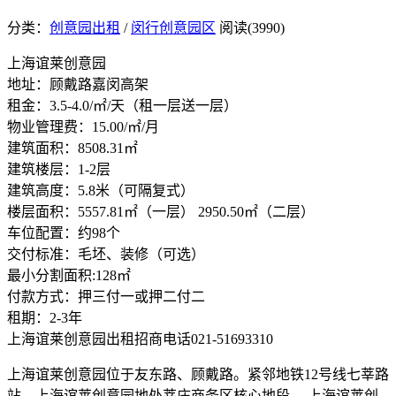
分类：
创意园出租
/
闵行创意园区
阅读(3990)
上海谊莱创意园
地址：顾戴路嘉闵高架
租金：3.5-4.0/㎡/天（租一层送一层）
物业管理费：15.00/㎡/月
建筑面积：8508.31㎡
建筑楼层：1-2层
建筑高度：5.8米（可隔复式）
楼层面积：5557.81㎡（一层） 2950.50㎡（二层）
车位配置：约98个
交付标准：毛坯、装修（可选）
最小分割面积:128㎡
付款方式：押三付一或押二付二
租期：2-3年
上海谊莱创意园出租招商电话021-51693310
上海谊莱创意园位于友东路、顾戴路。紧邻地铁12号线七莘路
站。上海谊莱创意园地处莘庄商务区核心地段。 上海谊莱创