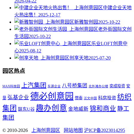
2026-04-22
中建企业天地
火热出售！
2025-12-17
新雅智创园
2025-10-22
老外街国际文创
生活园
2025-10-22
乐业LOFT创意中
心
2025-08-12
创享天地
2025-07-20
园区热点
上汽集团
八号桥集团
奕成投资
安
MAX科技园
东源企业
北外滩办公楼
德必创意园
纺织
弘基企业
科房投资
垦
憬泰
泛文中国
趣办创意
集团
锦和商业
静工
金地威新
联东U谷
集团
© 2010-2026
上海创意园区
网站地图
沪ICP备2023014295