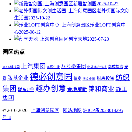
新雅智创园
2025-10-22
老外街国际文创
生活园
2025-10-22
乐业LOFT创意中
心
2025-08-12
创享天地
2025-07-20
园区热点
上汽集团
八号桥集团
奕成投资
安
MAX科技园
东源企业
北外滩办公楼
德必创意园
纺织
弘基企业
科房投资
垦
憬泰
泛文中国
趣办创意
集团
锦和商业
静工
金地威新
联东U谷
集团
© 2010-2026
上海创意园区
网站地图
沪ICP备2023014295
号-4