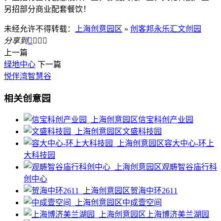
另招部分商业配套餐饮！
未经允许不得转载：
上海创意园区
»
创客邦永乐汇文创园
分享到




上一篇
绿地中心
下一篇
悦伴湾智慧谷
相关创意园
信宝科创产业园
文盛科技园
容大中心-环上
大科技园
观畴智谷庙行科
创中心
贺海中环2611
中成壹空间
上海博济美兰湖园