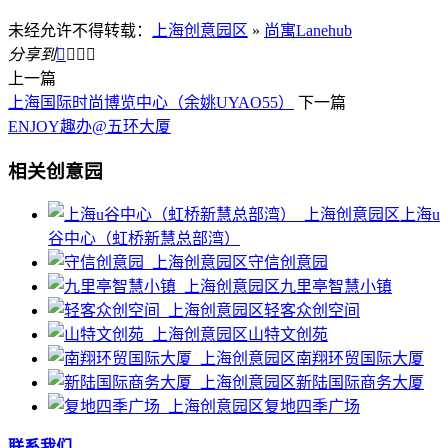
未经允许不得转载：
上海创意园区
»
尚寓Lanehub
分享到




上一篇
上海国际时尚博览中心（余姚UYAO55）
下一篇
ENJOY趣办@五环大厦
相关创意园
上海u
谷中心（虹桥新慧总部湾）
守信创意园
九里亭智慧小镇
轻客众创空间
山特文创苑
南翔环贸国际大厦
新陆国际商务大厦
复地四季广场
联系我们