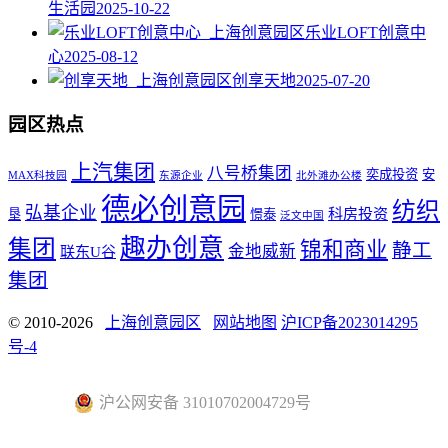
生活园
2025-10-22
乐业LOFT创意中
心
2025-08-12
创享天地
2025-07-20
园区热点
上汽集团
八号桥集团
奕成投资
安
MAX科技园
东源企业
北外滩办公楼
德必创意园
纺织
弘基企业
科房投资
垦
憬泰
泛文中国
趣办创意
集团
锦和商业
静工
金地威新
联东U谷
集团
© 2010-2026
上海创意园区
网站地图
沪ICP备2023014295
号-4
沪公网安备 31010702004729号