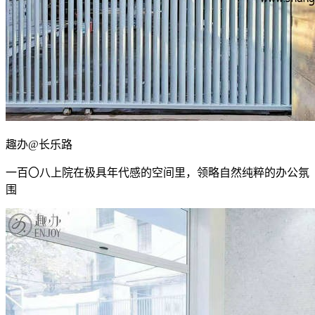
趣办@长乐路
一百〇八上院在极具年代感的空间里，领略自然纯粹的办公氛
围