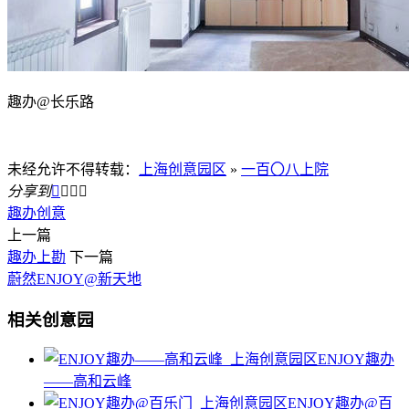
趣办@长乐路
未经允许不得转载：
上海创意园区
»
一百〇八上院
分享到




趣办创意
上一篇
趣办上勘
下一篇
蔚然ENJOY@新天地
相关创意园
ENJOY趣办
——高和云峰
ENJOY趣办@百