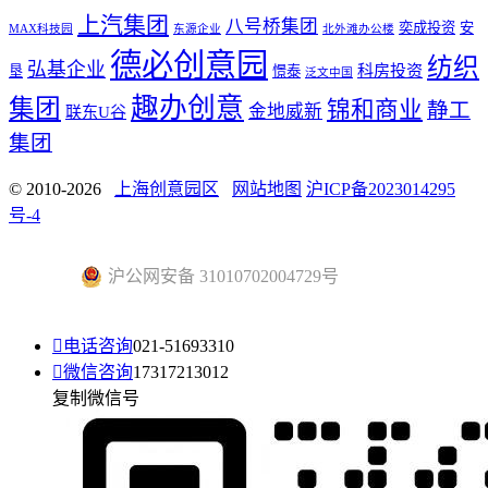
上汽集团
八号桥集团
奕成投资
安
MAX科技园
东源企业
北外滩办公楼
德必创意园
纺织
弘基企业
科房投资
垦
憬泰
泛文中国
趣办创意
集团
锦和商业
静工
金地威新
联东U谷
集团
© 2010-2026
上海创意园区
网站地图
沪ICP备2023014295
号-4
沪公网安备 31010702004729号

电话咨询
021-51693310

微信咨询
17317213012
复制微信号