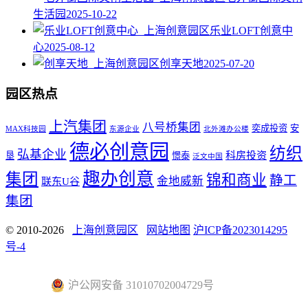
生活园
2025-10-22
乐业LOFT创意中
心
2025-08-12
创享天地
2025-07-20
园区热点
上汽集团
八号桥集团
奕成投资
安
MAX科技园
东源企业
北外滩办公楼
德必创意园
纺织
弘基企业
科房投资
垦
憬泰
泛文中国
趣办创意
集团
锦和商业
静工
金地威新
联东U谷
集团
© 2010-2026
上海创意园区
网站地图
沪ICP备2023014295
号-4
沪公网安备 31010702004729号