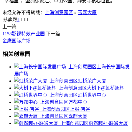
“幸福里”，坐拥徐家汇、中山公园、静安寺核心位置。
未经允许不得转载：
上海创意园区
»
玉嘉大厦
分享到




上一篇
1158影视特效产业园
下一篇
金鹰国际广场
相关创意园
上海长宁国际发
展广场
虹桥荣广大厦
大树下@虹桥旭辉
虹桥世界中心
万都中心
上服·智谷
嘉麒大厦
蔚然趣办·联通大厦