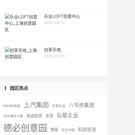
乐业LOFT创意中心
2025-08-12
创享天地
2025-07-20
园区热点
上汽集团
八号桥集团
MAX科技园
东源企业
弘基企业
奕成投资
安垦
北外滩办公楼
德必创意园
科房投资
憬泰
泛文中国