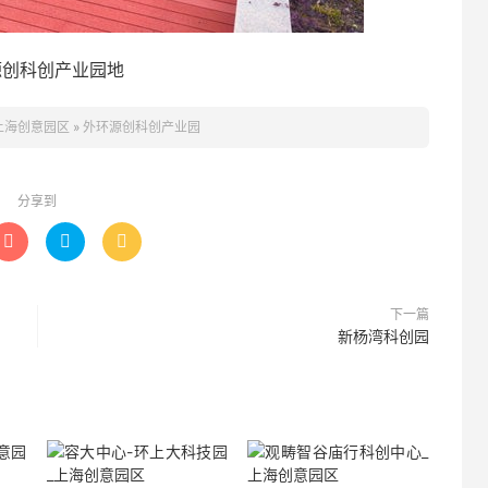
源创科创产业园地
上海创意园区
»
外环源创科创产业园
分享到



下一篇
新杨湾科创园